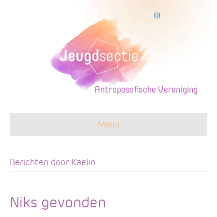
I
n
s
t
a
g
r
a
m
Menu
Berichten door Kaelin
Niks gevonden