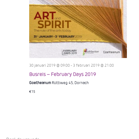
i
e
e
e
r
g
e
30 januari 2019 @ 09:00
-
3 februari 2019 @ 21:00
v
Busreis – February Days 2019
Goetheanum
Rüttiweg 45, Dornach
e
€15
n
n
a