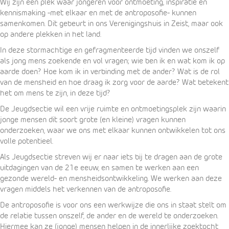
Wij zijn een plek waar jongeren voor ontmoeting, inspiratie en
kennismaking -met elkaar en met de antroposofie- kunnen
samenkomen. Dit gebeurt in ons Verenigingshuis in Zeist, maar ook
op andere plekken in het land.
In deze stormachtige en gefragmenteerde tijd vinden we onszelf
als jong mens zoekende en vol vragen; wie ben ik en wat kom ik op
aarde doen? Hoe kom ik in verbinding met de ander? Wat is de rol
van de mensheid en hoe draag ik zorg voor de aarde? Wat betekent
het om mens te zijn, in deze tijd?
De Jeugdsectie wil een vrije ruimte en ontmoetingsplek zijn waarin
jonge mensen dit soort grote (en kleine) vragen kunnen
onderzoeken, waar we ons met elkaar kunnen ontwikkelen tot ons
volle potentieel.
Als Jeugdsectie streven wij er naar iets bij te dragen aan de grote
uitdagingen van de 21e eeuw, en samen te werken aan een
gezonde wereld- en mensheidsontwikkeling. We werken aan deze
vragen middels het verkennen van de antroposofie.
De antroposofie is voor ons een werkwijze die ons in staat stelt om
de relatie tussen onszelf, de ander en de wereld te onderzoeken.
Hiermee kan ze (jonge) mensen helpen in de innerlijke zoektocht