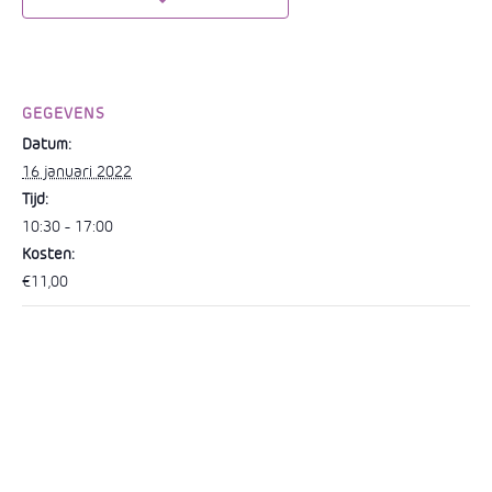
o
p
k
er
k
GEGEVENS
Datum:
16 januari 2022
Tijd:
10:30 - 17:00
Kosten:
€11,00