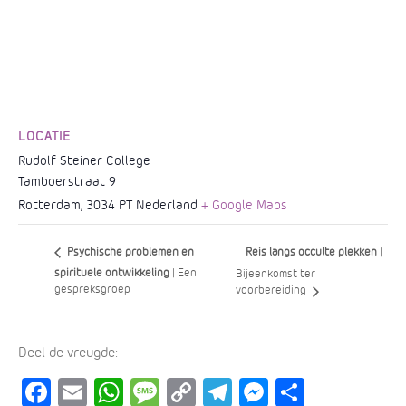
LOCATIE
Rudolf Steiner College
Tamboerstraat 9
Rotterdam
,
3034 PT
Nederland
+ Google Maps
Reis langs occulte plekken
|
Psychische problemen en
spirituele ontwikkeling
| Een
Bijeenkomst ter
gespreksgroep
voorbereiding
Deel de vreugde:
F
E
W
M
C
Te
M
D