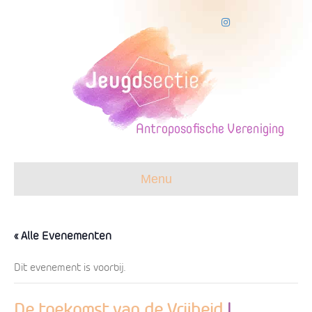
I
n
s
t
a
g
r
a
m
Menu
« Alle Evenementen
Dit evenement is voorbij.
De toekomst van de Vrijheid
|