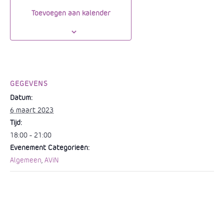
b
A
g
Li
m
n
Toevoegen aan kalender
o
p
e
n
g
o
p
k
er
k
GEGEVENS
Datum:
6 maart 2023
Tijd:
18:00 - 21:00
Evenement Categorieën:
Algemeen
,
AViN