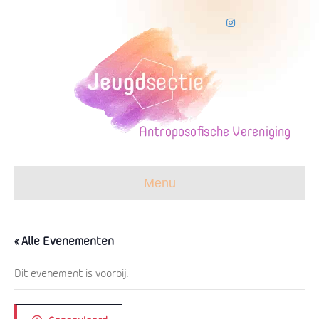
I
n
s
t
a
g
r
a
m
Menu
« Alle Evenementen
Dit evenement is voorbij.