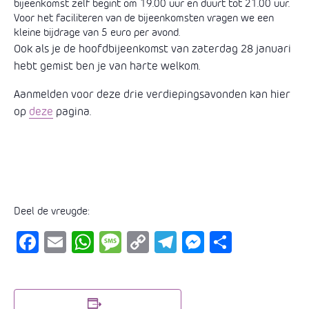
bijeenkomst zelf begint om 19.00 uur en duurt tot 21.00 uur.
Voor het faciliteren van de bijeenkomsten vragen we een
kleine bijdrage van 5 euro per avond.
Ook als je de hoofdbijeenkomst van zaterdag 28 januari
hebt gemist ben je van harte welkom.
Aanmelden voor deze drie verdiepingsavonden kan hier
op
deze
pagina.
Deel de vreugde:
F
E
W
M
C
Te
M
D
a
m
h
e
o
le
e
el
c
ail
at
ss
p
gr
ss
e
e
s
a
y
a
e
n