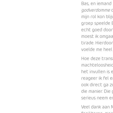
Bas, en iemand 
godverdomme
mijn rol kon bl
groep speelde 
echt goed door
moest ik omgaan
tirade. Hierdoo
voelde me heel 
Hoe deze transf
machteloosheid
het invullen is 
reageer ik fel 
ook direct ga 
die manier. Die 
serieus neem e
Veel dank aan M