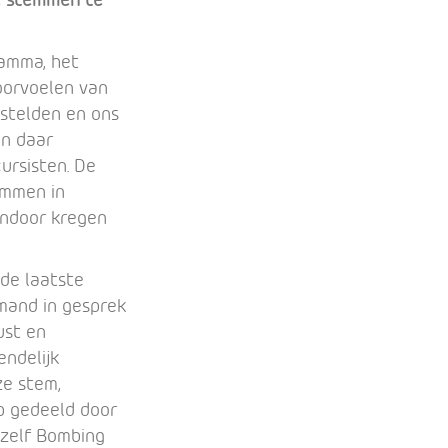
ramma, het
oorvoelen van
pstelden en ons
en daar
ursisten. De
emmen in
endoor kregen
 de laatste
emand in gesprek
ust en
endelijk
ze stem,
p gedeeld door
 zelf Bombing