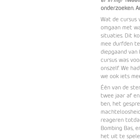
onderzoeken. A
Wat de cursus v
omgaan met wat
situaties. Dit 
mee durfden te
diepgaand van k
cursus was voo
onszelf. We ha
we ook iets me
Één van de stem
twee jaar af en
ben, het gespre
machteloosheid 
reageren totdat
Bombing Bas, e
het uit te spel