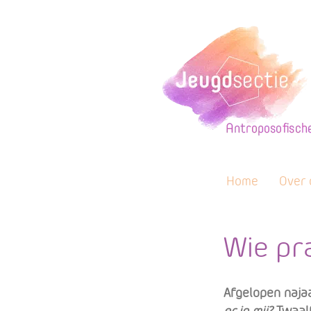
Home
Over 
Wie pra
Afgelopen naja
er in mij?
Twaal