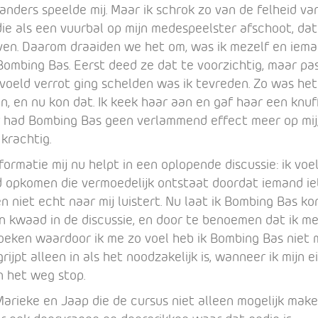
anders speelde mij. Maar ik schrok zo van de felheid va
die als een vuurbal op mijn medespeelster afschoot, dat 
ijven. Daarom draaiden we het om, was ik mezelf en iema
Bombing Bas. Eerst deed ze dat te voorzichtig, maar pa
voeld verrot ging schelden was ik tevreden. Zo was he
, en nu kon dat. Ik keek haar aan en gaf haar een knuff
r had Bombing Bas geen verlammend effect meer op mij, 
krachtig.
ormatie mij nu helpt in een oplopende discussie: ik voe
 opkomen die vermoedelijk ontstaat doordat iemand iet
en niet echt naar mij luistert. Nu laat ik Bombing Bas k
en kwaad in de discussie, en door te benoemen dat ik me
zoeken waardoor ik me zo voel heb ik Bombing Bas niet 
grijpt alleen in als het noodzakelijk is, wanneer ik mijn 
n het weg stop.
arieke en Jaap die de cursus niet alleen mogelijk mak