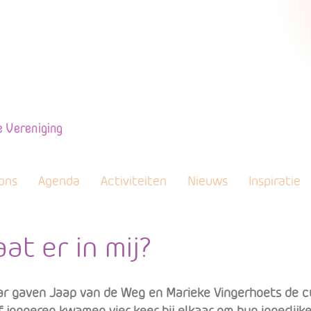
ons
Agenda
Activiteiten
Nieuws
Inspiratie
at er in mij?
ar gaven Jaap van de Weg en Marieke Vingerhoets de 
f jongeren kwamen vier keer bij elkaar om hun innerlij