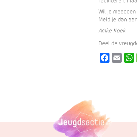
faciliteren, ma
Wil je meedoen
Meld je dan aa
Amke Koek
Deel de vreugd
F
E
a
m
c
ail
e
b
o
o
k