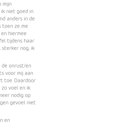
n mijn
ik niet goed in
nd anders in de
s toen ze me
t en hiermee
el tijdens haar
sterker nog, ik
l de onrust/en
s voor mij aan
ort toe. Daardoor
 zo voel en ik
meer nodig op
eigen gevoel niet
en en