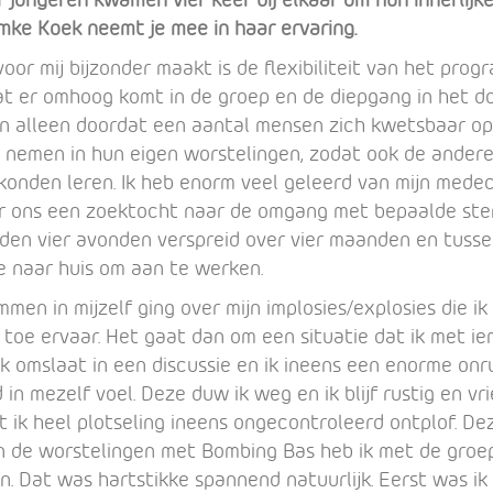
mke Koek neemt je mee in haar ervaring.
oor mij bijzonder maakt is de flexibiliteit van het prog
 er omhoog komt in de groep en de diepgang in het d
kon alleen doordat een aantal mensen zich kwetsbaar o
 nemen in hun eigen worstelingen, zodat ook de ander
onden leren. Ik heb enorm veel geleerd van mijn medec
r ons een zoektocht naar de omgang met bepaalde st
dden vier avonden verspreid over vier maanden en tuss
e naar huis om aan te werken.
men in mijzelf ging over mijn implosies/explosies die ik
 toe ervaar. Het gaat dan om een situatie dat ik met i
k omslaat in een discussie en ik ineens een enorme onr
in mezelf voel. Deze duw ik weg en ik blijf rustig en vri
 ik heel plotseling ineens ongecontroleerd ontplof. De
n de worstelingen met Bombing Bas heb ik met de groe
en. Dat was hartstikke spannend natuurlijk. Eerst was ik