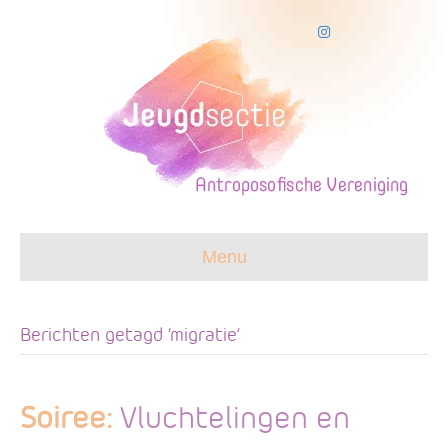
I
n
s
t
a
g
r
a
m
Menu
Berichten getagd ‘migratie’
Soiree:
Vluchtelingen en